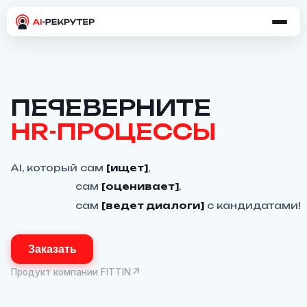
ПЕ
Р
ЕВЕРНИТЕ
HR-ПРОЦЕССЫ
AI, который сам
[ищет]
,
сам
[оценивает]
,
сам
[ведет диалоги]
с кандидатами!
Заказать
↗
Продукт компании FITTIN