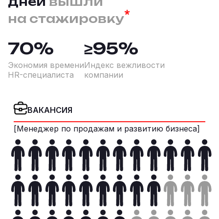
дней
вышли
*
на
стажировку
70%
≥95%
Экономия времени
Индекс вежливости
HR-специалиста
компании
ВАКАНСИЯ
[Менеджер по продажам и развитию бизнеса]